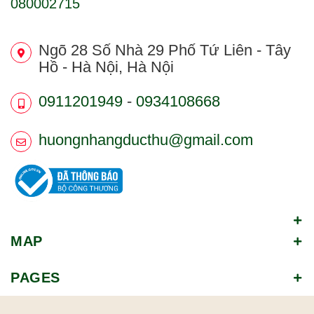
080002715
Ngõ 28 Số Nhà 29 Phố Tứ Liên - Tây
Hồ - Hà Nội, Hà Nội
0911201949
-
0934108668
huongnhangducthu@gmail.com
MAP
PAGES