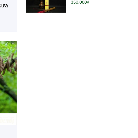
350.000₫
Xưa