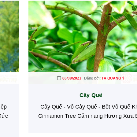
06/08/2023
Đăng bởi:
TẠ QUANG Ý
Cây Quế
iệp
Cây Quế - Vỏ Cây Quế - Bột Vỏ Quế K
Đức
Cinnamon Tree Cẩm nang Hương Xưa Đ