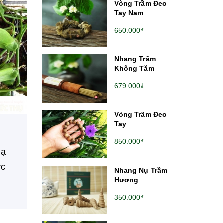
Vòng Trầm Đeo
Tay Nam
650.000₫
Nhang Trầm
Không Tăm
679.000₫
Vòng Trầm Đeo
Tay
850.000₫
uạ
ức
Nhang Nụ Trầm
Hương
350.000₫