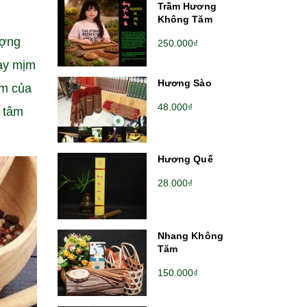
Trầm Hương
Không Tăm
ượng
250.000₫
xay mịm
Hương Sào
ơm của
48.000₫
 tâm
Hương Quế
28.000₫
Nhang Không
Tăm
150.000₫