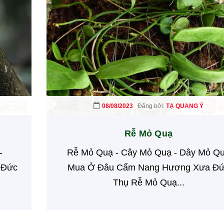
08/08/2023
Đăng bởi:
TẠ QUANG Ý
Rễ Mỏ Quạ
-
Rễ Mỏ Quạ - Cây Mỏ Quạ - Dây Mỏ Q
 Đức
Mua Ở Đâu Cẩm Nang Hương Xưa Đ
Thụ Rễ Mỏ Quạ...