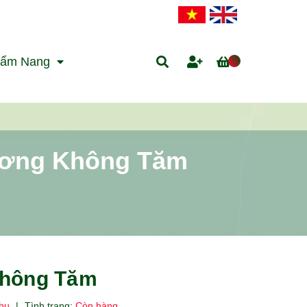
ẩm Nang
ương Không Tăm
Không Tăm
hụ
|
Tình trạng:
Còn hàng