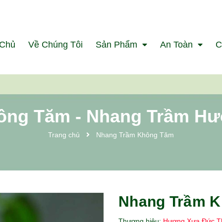
 Chủ
Về Chúng Tôi
Sản Phẩm
An Toàn
C
ông Tăm - Nhang Trầm H
Trang chủ
Nhang Trầm Không Tăm
Nhang Trầm 
Thương hiệu:
Hương Xưa Đức T