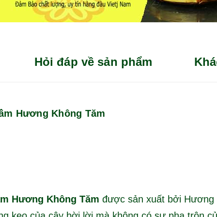
Hỏi đáp về sản phẩm
Khá
rầm Hương Không Tăm
rầm Hương Không Tăm
được sản xuất bởi Hương 
ng keo của cây bời lời mà không có sự pha trộn c