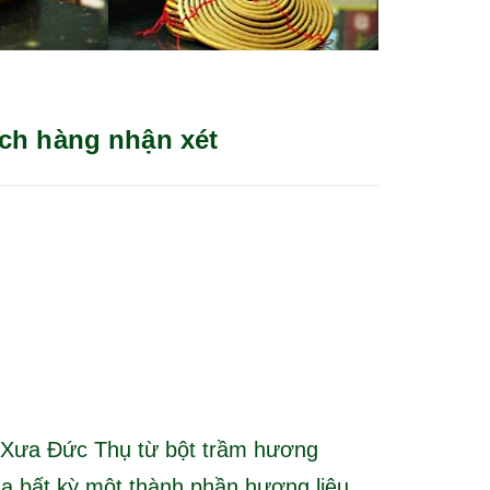
ch hàng nhận xét
Xưa Đức Thụ từ bột trầm hương
ủa bất kỳ một thành phần hương liệu