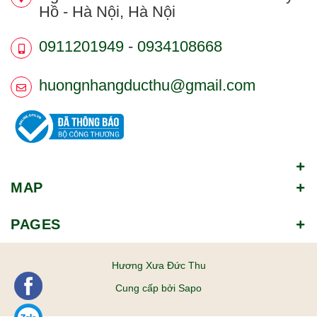
Hồ - Hà Nội, Hà Nội
0911201949
-
0934108668
huongnhangducthu@gmail.com
MAP
PAGES
Hương Xưa Đức Thu
Cung cấp bởi
Sapo