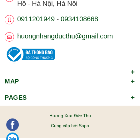
Hồ - Hà Nội, Hà Nội
0911201949
-
0934108668
huongnhangducthu@gmail.com
MAP
PAGES
Hương Xưa Đức Thu
Cung cấp bởi
Sapo