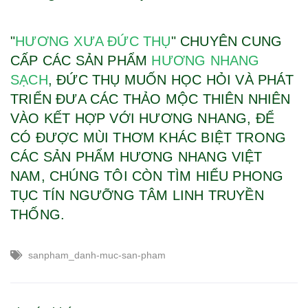
"
HƯƠNG XƯA ĐỨC THỤ
" CHUYÊN CUNG
CẤP CÁC SẢN PHẨM
HƯƠNG NHANG
SẠCH
, ĐỨC THỤ MUỐN HỌC HỎI VÀ PHÁT
TRIỂN ĐƯA CÁC THẢO MỘC THIÊN NHIÊN
VÀO KẾT HỢP VỚI HƯƠNG NHANG, ĐỂ
CÓ ĐƯỢC MÙI THƠM KHÁC BIỆT TRONG
CÁC SẢN PHẨM HƯƠNG NHANG VIỆT
NAM, CHÚNG TÔI CÒN TÌM HIỂU PHONG
TỤC TÍN NGƯỠNG TÂM LINH TRUYỀN
THỐNG.
sanpham_danh-muc-san-pham