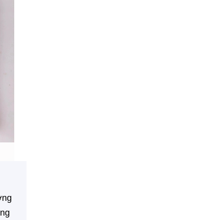
ơng
ong