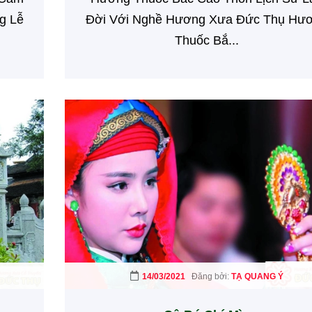
g Lễ
Đời Với Nghề Hương Xưa Đức Thụ Hư
Thuốc Bắ...
14/03/2021
Đăng bởi:
TẠ QUANG Ý