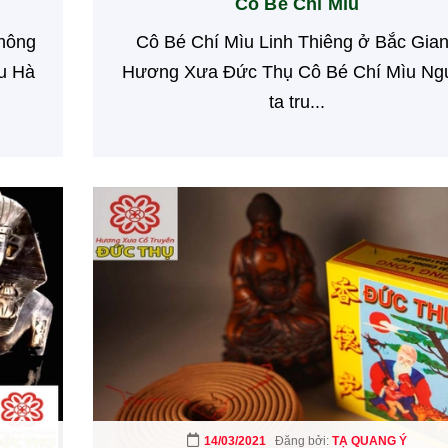
Cô Bé Chí Mìu
không
Cô Bé Chí Mìu Linh Thiêng ở Bắc Gia
u Hà
Hương Xưa Đức Thụ Cô Bé Chí Mìu Ng
ta tru...
14/03/2021
Đăng bởi:
TẠ QUANG Ý