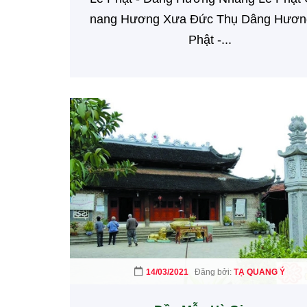
nang Hương Xưa Đức Thụ Dâng Hươn
Phật -...
14/03/2021
Đăng bởi:
TẠ QUANG Ý