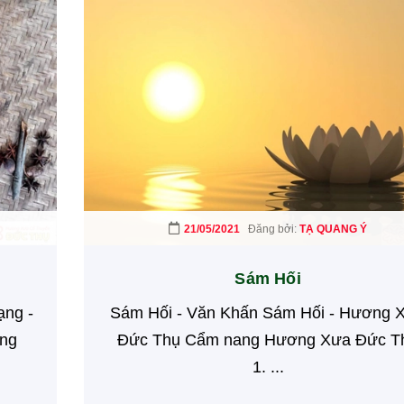
21/05/2021
Đăng bởi:
TẠ QUANG Ý
Sám Hối
ạng -
Sám Hối - Văn Khấn Sám Hối - Hương 
ng
Đức Thụ Cẩm nang Hương Xưa Đức T
1. ...