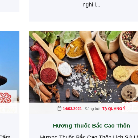
nghi l...
14/03/2021
Đăng bởi:
TẠ QUANG Ý
Hương Thuốc Bắc Cao Thôn
 Cẩm
Hương Thuốc Bắc Cao Thôn Lịch Sử L