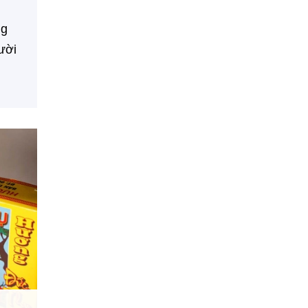
ng
ười