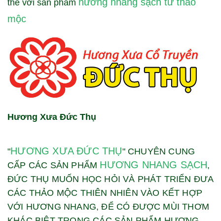
hương nhang sạch từ thảo
thẻ với sản phẩm
mộc
Hương Xưa Đức Thụ
HƯƠNG XƯA ĐỨC THỤ
"
" CHUYÊN CUNG
HƯƠNG NHANG SẠCH
CẤP CÁC SẢN PHẨM
,
ĐỨC THỤ MUỐN HỌC HỎI VÀ PHÁT TRIỂN ĐƯA
CÁC THẢO MỘC THIÊN NHIÊN VÀO KẾT HỢP
VỚI HƯƠNG NHANG, ĐỂ CÓ ĐƯỢC MÙI THƠM
KHÁC BIỆT TRONG CÁC SẢN PHẨM HƯƠNG