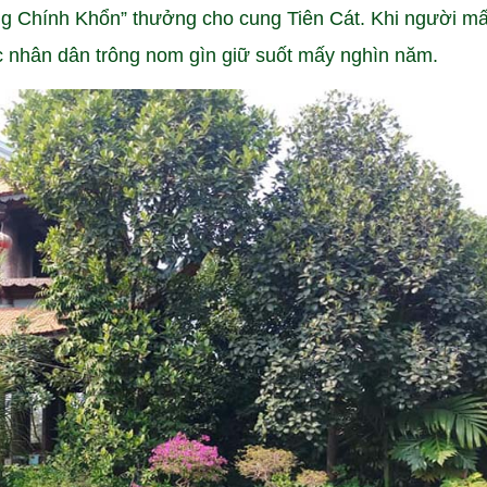
 Chính Khổn” thưởng cho cung Tiên Cát. Khi người mấ
 nhân dân trông nom gìn giữ suốt mấy nghìn năm.