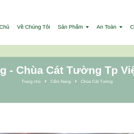
 Chủ
Về Chúng Tôi
Sản Phẩm
An Toàn
C
 - Chùa Cát Tường Tp Việt
Trang chủ
Cẩm Nang
Chùa Cát Tường