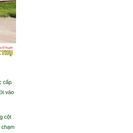
c cấp
Đi vào
g cột
c chạm