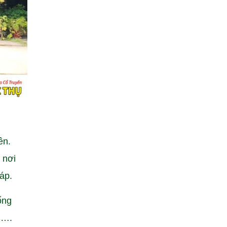
ên.
 nơi
áp.
ổng
h….