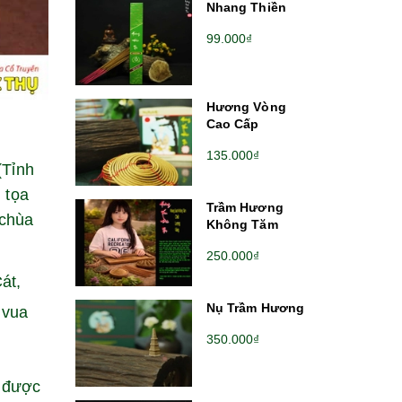
Nhang Thiền
99.000₫
Hương Vòng
Cao Cấp
135.000₫
(Tỉnh
 tọa
Trầm Hương
 chùa
Không Tăm
250.000₫
át,
Nụ Trầm Hương
 vua
350.000₫
ã được