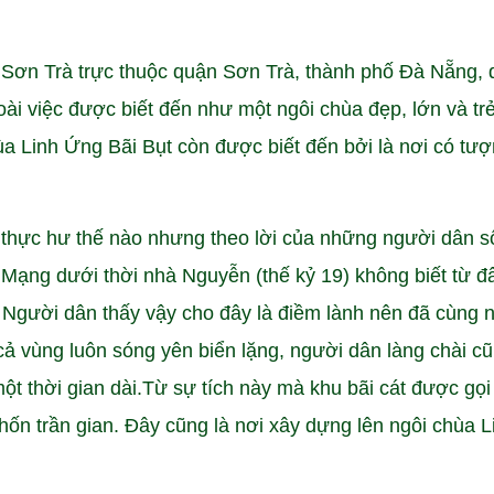
 Sơn Trà trực thuộc quận Sơn Trà, thành phố Đà Nẵng, 
ài việc được biết đến như một ngôi chùa đẹp, lớn và tr
a Linh Ứng Bãi Bụt còn được biết đến bởi là nơi có tư
 thực hư thế nào nhưng theo lời của những người dân 
 Mạng dưới thời nhà Nguyễn (thế kỷ 19) không biết từ đ
y. Người dân thấy vậy cho đây là điềm lành nên đã cùng 
ả vùng luôn sóng yên biển lặng, người dân làng chài c
ột thời gian dài.Từ sự tích này mà khu bãi cát được gọi
 chốn trần gian. Đây cũng là nơi xây dựng lên ngôi chùa L