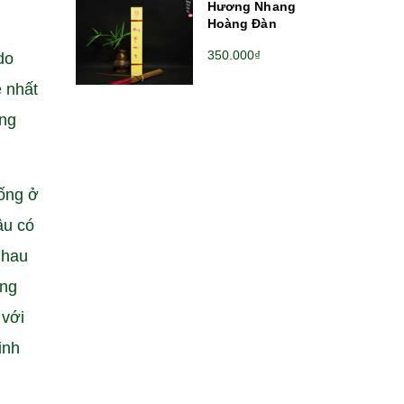
Hương Nhang
Hoàng Đàn
350.000₫
do
ẻ nhất
ợng
sống ở
âu có
nhau
ũng
 với
inh