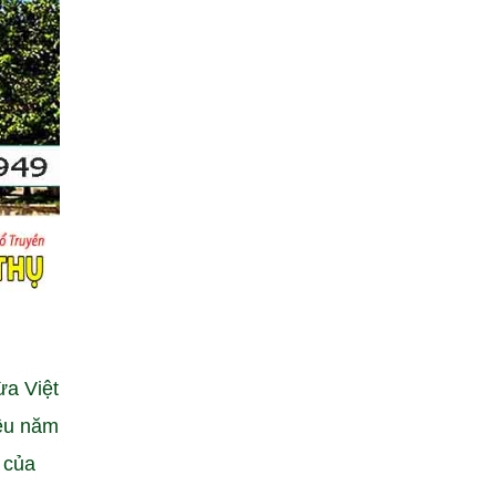
ừa Việt
iêu năm
 của