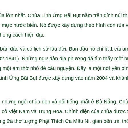
a lớn nhất. Chùa Linh Ứng Bãi Bụt nằm trên đỉnh núi t
i mực nước biển. Nó được xây dựng theo hình con rùa 
phong cách hiện đại.
n đảo và có lịch sử lâu đời. Ban đầu nó chỉ là 1 cái a
02-1841). Những ngư dân địa phương đã tìm thấy một 
g một am thờ nhỏ để cầu nguyện. Đây là một nơi yên bì
Linh Ứng Bãi Bụt được xây dựng vào năm 2004 và khán
những ngôi chùa đẹp và nổi tiếng nhất ở Đà Nẵng. Ch
ch cổ Việt Nam và Trung Hoa. Chính điện của chùa được 
n giữa thờ tượng Phật Thích Ca Mâu Ni, gian bên trái th