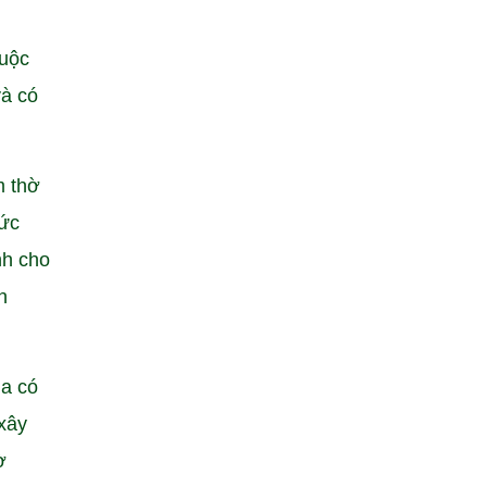
huộc
và có
m thờ
bức
nh cho
h
ùa có
xây
ờ