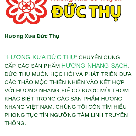
Hương Xưa Đức Thụ
HƯƠNG XƯA ĐỨC THỤ
"
" CHUYÊN CUNG
HƯƠNG NHANG SẠCH
CẤP CÁC SẢN PHẨM
,
ĐỨC THỤ MUỐN HỌC HỎI VÀ PHÁT TRIỂN ĐƯA
CÁC THẢO MỘC THIÊN NHIÊN VÀO KẾT HỢP
VỚI HƯƠNG NHANG, ĐỂ CÓ ĐƯỢC MÙI THƠM
KHÁC BIỆT TRONG CÁC SẢN PHẨM HƯƠNG
NHANG VIỆT NAM, CHÚNG TÔI CÒN TÌM HIỂU
PHONG TỤC TÍN NGƯỠNG TÂM LINH TRUYỀN
THỐNG.