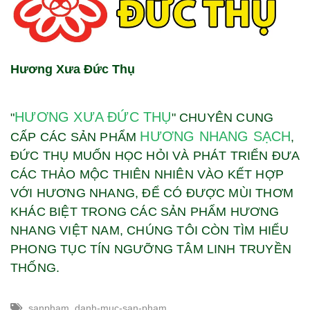
Hương Xưa Đức Thụ
HƯƠNG XƯA ĐỨC THỤ
"
" CHUYÊN CUNG
HƯƠNG NHANG SẠCH
CẤP CÁC SẢN PHẨM
,
ĐỨC THỤ MUỐN HỌC HỎI VÀ PHÁT TRIỂN ĐƯA
CÁC THẢO MỘC THIÊN NHIÊN VÀO KẾT HỢP
VỚI HƯƠNG NHANG, ĐỂ CÓ ĐƯỢC MÙI THƠM
KHÁC BIỆT TRONG CÁC SẢN PHẨM HƯƠNG
NHANG VIỆT NAM, CHÚNG TÔI CÒN TÌM HIỂU
PHONG TỤC TÍN NGƯỠNG TÂM LINH TRUYỀN
THỐNG.
sanpham_danh-muc-san-pham