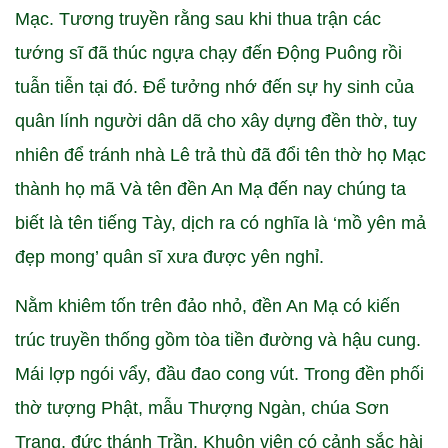
Mạc. Tương truyền rằng sau khi thua trận các
tướng sĩ đã thúc ngựa chạy đến Động Puông rồi
tuẫn tiễn tại đó. Để tưởng nhớ đến sự hy sinh của
quân lính người dân dã cho xây dựng đền thờ, tuy
nhiên để tránh nhà Lê trả thù đã đổi tên thờ họ Mạc
thành họ mã Và tên đền An Mạ đến nay chúng ta
biết là tên tiếng Tày, dịch ra có nghĩa là ‘mồ yên mả
đẹp mong’ quân sĩ xưa được yên nghỉ.
Nằm khiêm tốn trên đảo nhỏ, đền An Mạ có kiến
trúc truyền thống gồm tòa tiền đường và hậu cung.
Mái lợp ngói vẩy, đầu đao cong vút. Trong đền phối
thờ tượng Phật, mẫu Thượng Ngàn, chúa Sơn
Trang, đức thánh Trần. Khuôn viên có cảnh sắc hài