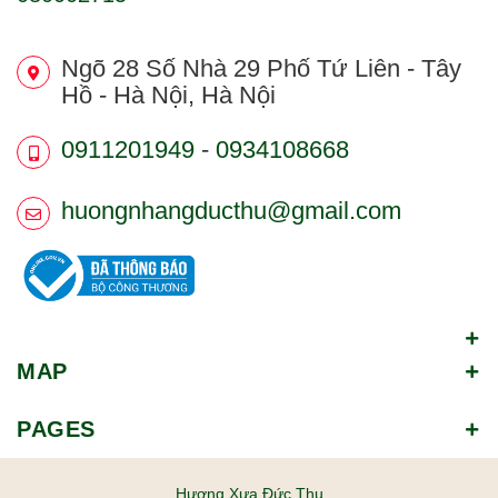
Ngõ 28 Số Nhà 29 Phố Tứ Liên - Tây
Hồ - Hà Nội, Hà Nội
0911201949
-
0934108668
huongnhangducthu@gmail.com
MAP
PAGES
Hương Xưa Đức Thu