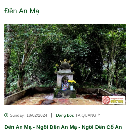
Đền An Mạ
Sunday,
18/02/2024
Đăng bởi:
TẠ QUANG Ý
Đền An Mạ - Ngôi Đền An Mạ - Ngôi Đền Cổ An