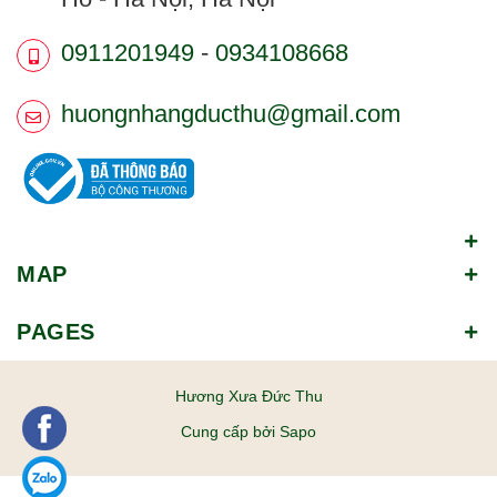
0911201949
-
0934108668
huongnhangducthu@gmail.com
MAP
PAGES
Hương Xưa Đức Thu
Cung cấp bởi
Sapo