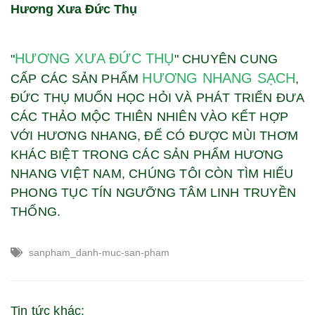
Hương Xưa Đức Thụ
HƯƠNG XƯA ĐỨC THỤ
"
" CHUYÊN CUNG
HƯƠNG NHANG SẠCH
CẤP CÁC SẢN PHẨM
,
ĐỨC THỤ MUỐN HỌC HỎI VÀ PHÁT TRIỂN ĐƯA
CÁC THẢO MỘC THIÊN NHIÊN VÀO KẾT HỢP
VỚI HƯƠNG NHANG, ĐỂ CÓ ĐƯỢC MÙI THƠM
KHÁC BIỆT TRONG CÁC SẢN PHẨM HƯƠNG
NHANG VIỆT NAM, CHÚNG TÔI CÒN TÌM HIỂU
PHONG TỤC TÍN NGƯỠNG TÂM LINH TRUYỀN
THỐNG.
sanpham_danh-muc-san-pham
Tin tức khác: