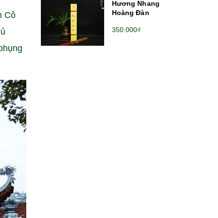
Hương Nhang
Hoàng Đàn
h Cô
350.000₫
hủ
 phụng