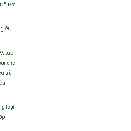
 Cô Bơ
giới,
V, tức
oại chè
êu trừ
iều
g loại
góp