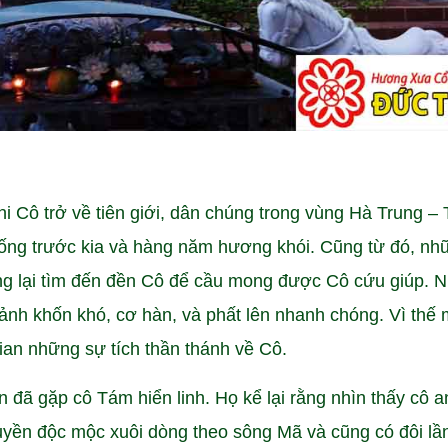
hi Cô trở về tiên giới, dân chúng trong vùng Hà Trung –
sống trước kia và hàng năm hương khói. Cũng từ đó, nh
g lại tìm đến đền Cô để cầu mong được Cô cứu giúp. N
cảnh khốn khó, cơ hàn, và phất lên nhanh chóng. Vì thế 
gian những sự tích thần thánh về Cô.
n đã gặp cô Tám hiển linh. Họ kể lại rằng nhìn thấy cô 
yền độc mộc xuôi dòng theo sông Mã và cũng có đôi lần