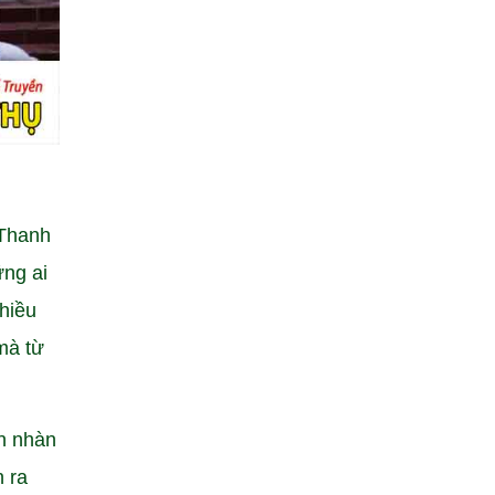
 Thanh
ững ai
hiều
mà từ
an nhàn
 ra