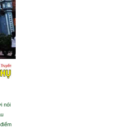
i nói
âu
 điểm