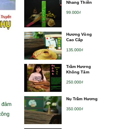
Nhang Thiền
99.000₫
Hương Vòng
Cao Cấp
135.000₫
Trầm Hương
Không Tăm
250.000₫
g
Nụ Trầm Hương
ữ đảm
350.000₫
công