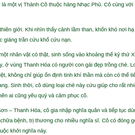
 là một vị Thánh Cô thuộc hàng Nhạc Phủ. Cô cùng với
.
iên giới. Khi nhìn thấy cảnh lầm than, khốn khó nơi hạ 
 giáng trần cứu khổ cứu nạn.
ột nhân vật có thật, sinh sống vào khoảng thế kỷ thứ X
ấy, ở vùng Thanh Hóa có người con gái đẹp trồng chè. L
ệt, không chỉ giúp ổn định tinh khí thần mà còn có thể ti
g. Sinh thời, cô dùng loại chè này cứu giúp cho rất nh
nên ai cũng yêu quý và cảm phục cô.
ơn – Thanh Hóa, cô gia nhập nghĩa quân và tiếp tục dùn
chữa bệnh, trị thương cho nhiều nghĩa sĩ. Cô có đóng 
uộc khởi nghĩa này.