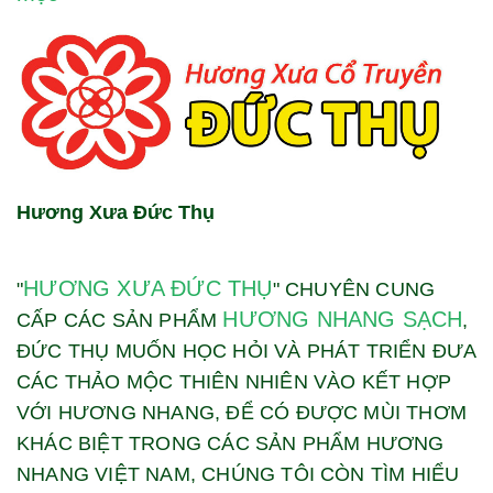
Hương Xưa Đức Thụ
HƯƠNG XƯA ĐỨC THỤ
"
" CHUYÊN CUNG
HƯƠNG NHANG SẠCH
CẤP CÁC SẢN PHẨM
,
ĐỨC THỤ MUỐN HỌC HỎI VÀ PHÁT TRIỂN ĐƯA
CÁC THẢO MỘC THIÊN NHIÊN VÀO KẾT HỢP
VỚI HƯƠNG NHANG, ĐỂ CÓ ĐƯỢC MÙI THƠM
KHÁC BIỆT TRONG CÁC SẢN PHẨM HƯƠNG
NHANG VIỆT NAM, CHÚNG TÔI CÒN TÌM HIỂU