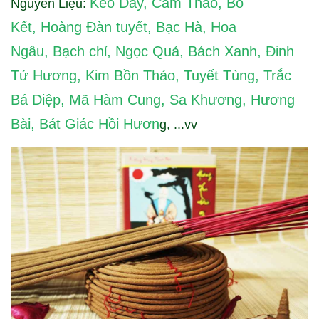
Keo Dây
,
Cam Thảo
,
Bồ
Nguyên Liệu:
Kết
,
Hoàng Đàn tuyết
,
Bạc Hà
,
Hoa
Ngâu
,
Bạch chỉ
,
Ngọc Quả
,
Bách Xanh
,
Đinh
Tử Hương
,
Kim Bồn Thảo
,
Tuyết Tùng
,
Trắc
Bá Diệp
,
Mã Hàm Cung
,
Sa Khương
,
Hương
Bài
,
Bát Giác Hồi Hươn
g
, ...vv