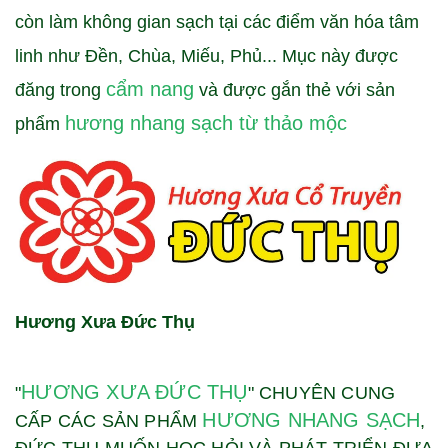
còn làm không gian sạch tại các điểm văn hóa tâm
linh như Đền, Chùa, Miếu, Phủ... Mục này được
cẩm nang
đăng trong
và được gắn thẻ với sản
hương nhang sạch từ thảo mộc
phẩm
Hương Xưa Đức Thụ
HƯƠNG XƯA ĐỨC THỤ
"
" CHUYÊN CUNG
HƯƠNG NHANG SẠCH
CẤP CÁC SẢN PHẨM
,
ĐỨC THỤ MUỐN HỌC HỎI VÀ PHÁT TRIỂN ĐƯA