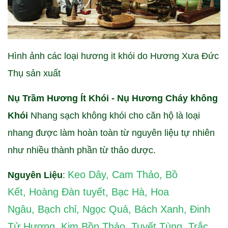
Hình ảnh các loại hương it khói do Hương Xưa Đức
Thụ sản xuất
Nụ Trầm Hương Ít Khói - Nụ Hương Cháy không
Khói
Nhang sạch không khói cho căn hộ là loại
nhang được làm hoàn toàn từ nguyên liệu tự nhiên
như nhiều thành phần từ thảo dược.
Keo Dây
,
Cam Thảo
,
Bồ
Nguyên Liệu
:
Kết
,
Hoàng Đàn tuyết
,
Bạc Hà
,
Hoa
Ngâu
,
Bạch chỉ
,
Ngọc Quả
,
Bách Xanh
,
Đinh
Tử Hương
,
Kim Bồn Thảo
,
Tuyết Tùng
,
Trắc