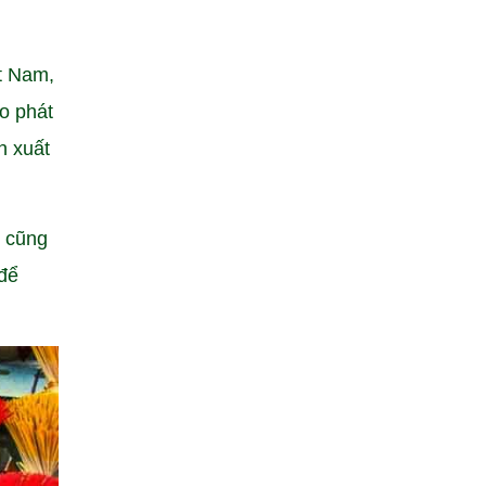
t Nam,
o phát
n xuất
y cũng
 để