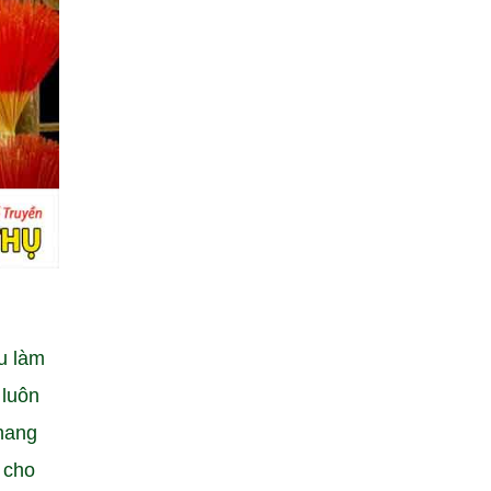
u làm
 luôn
hang
 cho