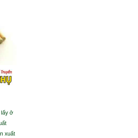
 lấy ở
uất
n xuất